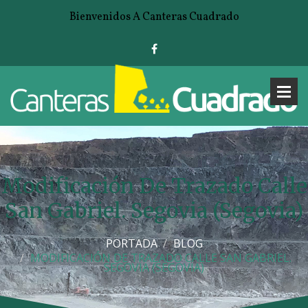
Bienvenidos A Canteras Cuadrado
Modificación De Trazado Calle
San Gabriel. Segovia (Segovia)
PORTADA
BLOG
MODIFICACIÓN DE TRAZADO CALLE SAN GABRIEL.
SEGOVIA (SEGOVIA)